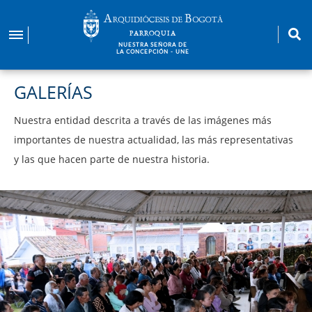
Pasar
al
PARROQUIA
contenido
NUESTRA SEÑORA DE
LA CONCEPCIÓN - UNE
principal
GALERÍAS
Nuestra entidad descrita a través de las imágenes más
importantes de nuestra actualidad, las más representativas
y las que hacen parte de nuestra historia.