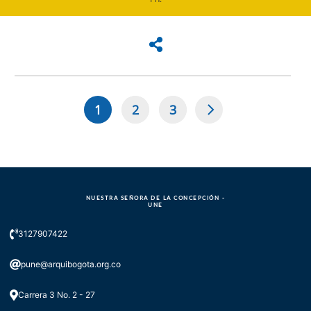
1
2
3
Paginación
Página
Page
Page
actual
NUESTRA SEÑORA DE LA CONCEPCIÓN -
UNE
3127907422
pune@arquibogota.org.co
Carrera 3 No. 2 - 27